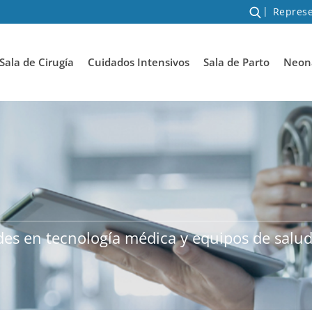
Represe
Sala de Cirugía
Cuidados Intensivos
Sala de Parto
Neona
des en tecnología médica y equipos de salu